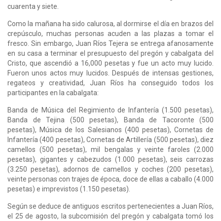
cua­renta y siete.
Como la mañana ha sido calurosa, al dormirse el día en brazos del
crepúsculo, muchas per­sonas acuden a las plazas a tomar el
fresco. Sin embargo, Juan Ríos Tejera se entrega afanosa­mente
en su casa a terminar el presupuesto del pregón y cabalgata del
Cristo, que ascendió a 16,000 pesetas y fue un acto muy lucido.
Fueron unos actos muy lucidos. Después de intensas gestiones,
regateos y creatividad, Juan Ríos ha conseguido todos los
participantes en la ca­balgata:
Banda de Música del Regimiento de Infantería (1.500 pesetas),
Banda de Tejina (500 pesetas), Banda de Tacoronte (500
pesetas), Música de los Salesianos (400 pesetas), Cornetas de
Infante­ría (400 pesetas), Cornetas de Artillería (500 pesetas), diez
camellos (500 pesetas), mil bengalas y veinte faroles (2.000
pesetas), gigantes y cabezudos (1.000 pesetas), seis carrozas
(3.250 pese­tas), adornos de camellos y coches (200 pesetas),
veinte personas con trajes de época, doce de ellas a caballo (4.000
pesetas) e imprevistos (1.150 pesetas).
Según se deduce de antiguos escritos pertenecientes a Juan Ríos,
el 25 de agosto, la subco­misión del pregón y cabalgata tomó los