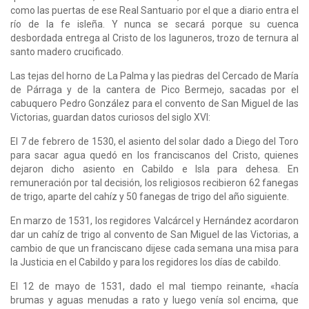
como las puertas de ese Real Santuario por el que a diario entra el
río de la fe isleña. Y nunca se secará porque su cuenca
desbordada entrega al Cristo de los laguneros, trozo de ternura al
santo madero crucificado.
Las tejas del horno de La Palma y las piedras del Cercado de María
de Párraga y de la cante­ra de Pico Bermejo, sacadas por el
cabuquero Pedro González para el convento de San Miguel de las
Victorias, guardan datos curiosos del siglo XVI:
El 7 de febrero de 1530, el asiento del solar dado a Diego del Toro
para sacar agua quedó en los franciscanos del Cristo, quienes
dejaron dicho asiento en Cabildo e Isla para dehesa. En
remuneración por tal decisión, los religiosos recibieron 62 fanegas
de trigo, aparte del cahíz y 50 fanegas de trigo del año siguiente.
En marzo de 1531, los regidores Valcárcel y Hernández acordaron
dar un cahíz de trigo al convento de San Miguel de las Victorias, a
cambio de que un franciscano dijese cada semana una misa para
la Justicia en el Cabildo y para los regidores los días de cabildo.
El 12 de mayo de 1531, dado el mal tiempo reinante, «hacía
brumas y aguas menudas a rato y luego venía sol encima, que