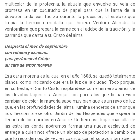
multicolor de la pirotecnia; la abuela que envuelve su vela de
promesa en un cucuru­cho de papel para que la llama de la
devoción arda con fuerza durante la procesión; el escla­vo que
limpia la hermosa medalla que hiciera Ventura Alemán; la
ventorrillera que prepara la carne con el adobo de la tradición, y la
parranda que canta a su Cristo del alma:
Despierta el mes de septiembre
con retama y azucena,
para perfumar al Cristo
su cara de amor morena.
Esa cara morena es la que, en el año 1608, se quedó totalmente
blanca, como indicando que era la luz de la ciudad. Todo porque,
en su fiesta, el Santo Cristo resplandece con el inmen­so amor de
los devotos laguneros. Aunque son pocos los que lo han visto
cambiar de color, la mayoría sabe muy bien que es un rayo de luz
que, en las profundidades del alma, ilumina sen­deros de amor que
nos llevarán a ese otro Jardín de las Hespérides que espera la
llegada de los nacidos en Aguere. Un hermoso lugar más allá de
las estrellas donde podremos formar una nueva esclavitud de
entrega a quien nos ofrece un abrazo de protección a cambio de
que lo recordemos, de vez en cuando, con el corazón tan abierto