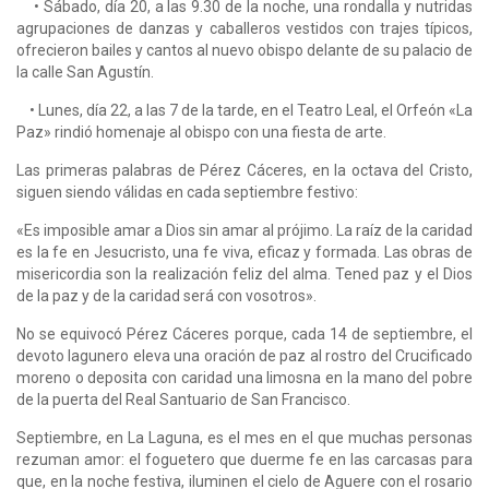
• Sábado, día 20, a las 9.30 de la noche, una rondalla y nutridas
agrupaciones de danzas y caballeros vestidos con trajes típicos,
ofrecieron bailes y cantos al nuevo obispo delante de su palacio de
la calle San Agustín.
• Lunes, día 22, a las 7 de la tarde, en el Teatro Leal, el Orfeón «La
Paz» rindió homenaje al obispo con una fiesta de arte.
Las primeras palabras de Pérez Cáceres, en la octava del Cristo,
siguen siendo válidas en ca­da septiembre festivo:
«Es imposible amar a Dios sin amar al prójimo. La raíz de la caridad
es la fe en Jesucristo, una fe viva, eficaz y formada. Las obras de
misericordia son la realización feliz del alma. Tened paz y el Dios
de la paz y de la caridad será con vosotros».
No se equivocó Pérez Cáceres porque, cada 14 de septiembre, el
devoto lagunero eleva una oración de paz al rostro del Crucificado
moreno o deposita con caridad una limosna en la ma­no del pobre
de la puerta del Real Santuario de San Francisco.
Septiembre, en La Laguna, es el mes en el que muchas personas
rezuman amor: el foguetero que duerme fe en las carcasas para
que, en la noche festiva, iluminen el cielo de Aguere con el rosario