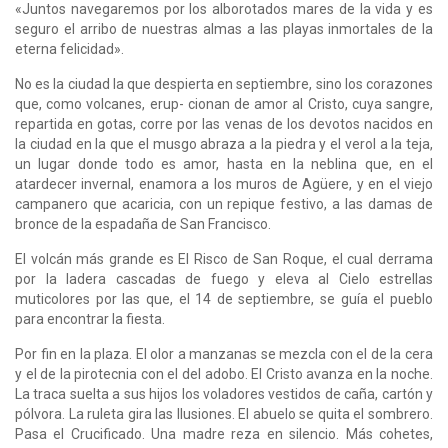
«Juntos navegaremos por los alborotados mares de la vida y es
seguro el arribo de nuestras almas a las playas inmortales de la
eterna felicidad».
No es la ciudad la que despierta en septiembre, sino los corazones
que, como volcanes, erup- cionan de amor al Cristo, cuya sangre,
repartida en gotas, corre por las venas de los devotos nacidos en
la ciudad en la que el musgo abraza a la piedra y el verol a la teja,
un lugar donde todo es amor, hasta en la neblina que, en el
atardecer invernal, enamora a los muros de Agüe­re, y en el viejo
campanero que acaricia, con un repique festivo, a las damas de
bronce de la espadaña de San Francisco.
El volcán más grande es El Risco de San Roque, el cual derrama
por la ladera cascadas de fuego y eleva al Cielo estrellas
muticolores por las que, el 14 de septiembre, se guía el pueblo
para encontrar la fiesta.
Por fin en la plaza. El olor a manzanas se mezcla con el de la cera
y el de la pirotecnia con el del adobo. El Cristo avanza en la noche.
La traca suelta a sus hijos los voladores vestidos de caña, cartón y
pólvora. La ruleta gira las Ilusiones. El abuelo se quita el sombrero.
Pasa el Cruci­ficado. Una madre reza en silencio. Más cohetes,