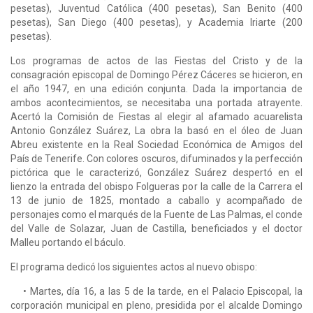
pesetas), Juventud Católica (400 pesetas), San Benito (400
pesetas), San Diego (400 pesetas), y Academia Iriarte (200
pesetas).
Los programas de actos de las Fiestas del Cristo y de la
consagración episcopal de Domingo Pérez Cáceres se hicieron, en
el año 1947, en una edición conjunta. Dada la importancia de
ambos acontecimientos, se necesitaba una portada atrayente.
Acertó la Comisión de Fiestas al elegir al afamado acuarelista
Antonio González Suárez, La obra la basó en el óleo de Juan
Abreu existente en la Real Sociedad Económica de Amigos del
País de Tenerife. Con colores oscuros, difuminados y la perfección
pictórica que le caracterizó, González Suárez despertó en el
lienzo la entrada del obispo Folgueras por la calle de la Carrera el
13 de junio de 1825, mon­tado a caballo y acompañado de
personajes como el marqués de la Fuente de Las Palmas, el conde
del Valle de Solazar, Juan de Castilla, beneficiados y el doctor
Malleu portando el báculo.
El programa dedicó los siguientes actos al nuevo obispo:
• Martes, día 16, a las 5 de la tarde, en el Palacio Episcopal, la
corporación municipal en pleno, presidida por el alcalde Domingo