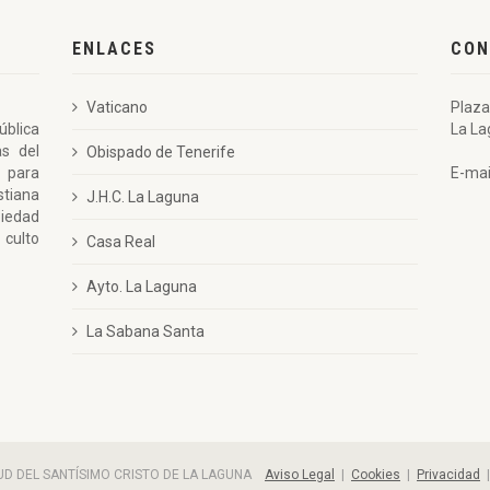
ENLACES
CON
Vaticano
Plaza
ública
La La
as del
Obispado de Tenerife
 para
E-mai
stiana
J.H.C. La Laguna
piedad
 culto
Casa Real
Ayto. La Laguna
La Sabana Santa
ITUD DEL SANTÍSIMO CRISTO DE LA LAGUNA
Aviso Legal
|
Cookies
|
Privacidad