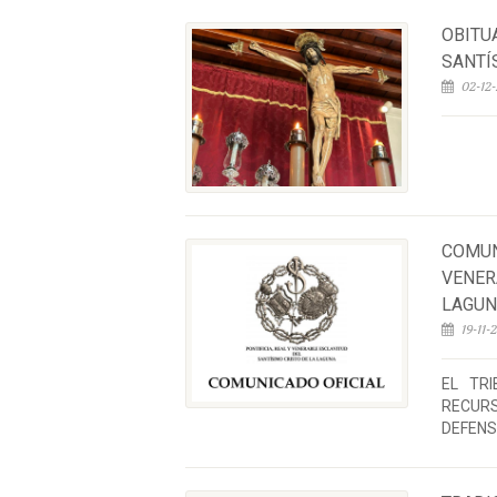
OBITU
SANTÍ
02-12-
COMUN
VENER
LAGU
19-11-
EL TR
RECUR
DEFENSA