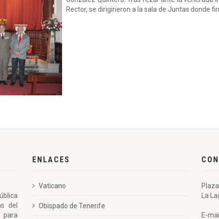
Rector, se dirigirieron a la sala de Juntas donde fi
ENLACES
CON
Vaticano
Plaza
ública
La La
as del
Obispado de Tenerife
 para
E-mai