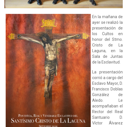
En la mañana de
ayer se realizó la
presentación de
los Cultos en
honor del Stmo.
Cristo de La
Laguna, en la
Sala de Juntas
de la Esclavitud.
La presentación
corrió a cargo del
Esclavo Mayor, D.
Francisco Doblas
González de
Aledo. Le
acompañaban el
Rector del Real
Santuario D.
Víctor Álvarez