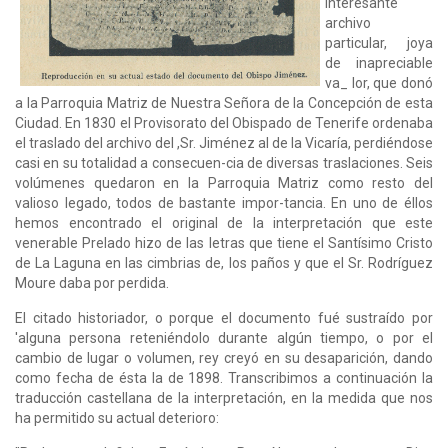
interesante
archivo
particular, joya
de inapreciable
va_ lor, que donó
a la Parroquia Matriz de Nuestra Señora de la Concepción de esta
Ciudad. En 1830 el Provisorato del Obispado de Tenerife ordenaba
el traslado del archivo del ,Sr. Jiménez al de la Vicaría, perdiéndose
casi en su totalidad a consecuen-cia de diversas traslaciones. Seis
volúmenes quedaron en la Parroquia Matriz como resto del
valioso legado, todos de bastante impor-tancia. En uno de éllos
hemos encontrado el original de la interpretación que este
venerable Prelado hizo de las letras que tiene el Santísimo Cristo
de La Laguna en las cimbrias de, los paños y que el Sr. Rodríguez
Moure daba por perdida.
El citado historiador, o porque el documento fué sustraído por
'alguna persona reteniéndolo durante algún tiempo, o por el
cambio de lugar o volumen, rey creyó en su desaparición, dando
como fecha de ésta la de 1898. Transcribimos a continuación la
traducción castellana de la interpretación, en la medida que nos
ha permitido su actual deterioro: