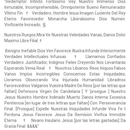
"Redemptor Infinito Fortíssimo Rey Nuestro Immenso Dios
Inmutable, Incomprehensible, Omnipotente Bueno Remunerador
Vltimo Fin † Verdadero. Hombre Iesus Imagen Luciente Del Rey
Eterno Favorecedor Monarcha Liberalissimo Dios Numen.
Vivificante Increado.. §
Nuestros Ruegos Mira Ve Nuestras Veleidades Vanas, Danos Dolor
Maximo Libre Filial. †
Benigno Inefable Dios Ven Favorece Illustra Infunde Interiormente
Verdades Intellectuales Infussas † Llamamos Confiados
Verdadero Justificador, Indignos Fieles Creyendo Nos Levantaras
Esperando Venia Real † Nosotros Libianos. Reos Iniquos Falsos
Vanos Impíos Incorregibles Conocemos Estas Iniquidades;
Lloramos Obsecrando Vra Injuriada Humanidad Libradnos
Favorecednos Valganos Vuestra Madre De Reos [por las letras que
faltan] Defensora Virgen De Candelaria [ Y 'prosigue ] Nuestro
Jesus Nuestro Hombre Indinado Muerto Danos Interna Excesiva
Penitencia [en lugar de tres lettras que faltan] Con. Perseverancia
Final. [Prosigue] Expelle Nuestras Iniquidades Infunde Viva Fe t
Perdona Jesus Favorece Jesus Da Remision Vivifica Immoble
Eterna † Nivario Insulano Jesus [por las letras gastadas] Da
Gracia Final. &&&&"