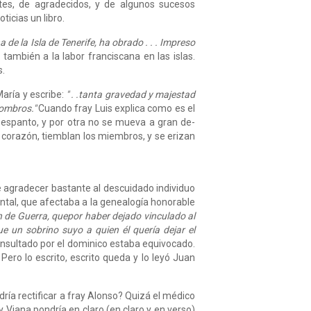
ntes, de agradecidos, y de algunos sucesos
icias un libro.
de la Isla de Tenerife, ha obrado . . . Impreso
; también a la labor franciscana en las islas.
s.
María y escribe:
" . .tanta gravedad y ma­jestad
hombros."
Cuando fray Luis explica como es el
y espanto, y por otra no se mueva a gran de­
l corazón, tiemblan los miembros, y se erizan
ue agradecer bastante al descuidado individuo
ental, que afectaba a la genealogía honorable
cen de Guerra, quepor haber dejado vinculado al
e un sobrino suyo a quien él quería dejar el
onsultado por el dominico estaba equivocado.
Pero lo escrito, escrito queda y lo leyó Juan
ría rectificar a fray Alonso? Quizá el mé­dico
, y Viana pondría en claro (en claro y en verso)