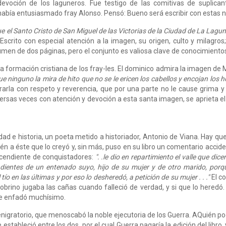
evoción de los laguneros. Fue testigo de las comitivas de suplica
abía entusiasmado fray Alonso. Pensó: Bueno será escribir con estas not
 el Santo Cristo de San Miguel de las Victorias de la Ciudad de La Laguna 
 Escrito con especial aten­ción a la imagen, su origen, culto y milagros
sumen de dos páginas, pero el conjunto es valiosa clave de conocimiento
a formación cristiana de los fray-les. El dominico admira la imagen de 
 que ninguno la mira de hito que no se le ericen los cabellos y encojan los 
rarla con respeto y reverencia, que por una parte no le cause grima 
versas veces con atención y devoción a esta santa imagen, se aprieta e
dad e historia, un poeta metido a historiador, Antonio de Viana. Hay q
n a éste que lo creyó y, sin más, puso en su libro un comentario accid
scendiente de conquistadores:
". .le dio en repartimiento el valle que di
ientes de un entenado suyo, hijo de su mujer y de otro marido, porqu
o en las últimas y por eso lo desheredó, a petición de su mujer . . ."
El c
brino jugaba las cañas cuando falleció de verdad, y si que lo heredó. 
se enfadó muchísimo.
enigratorio, que menoscabó la noble ejecutoria de los Guerra. AQuién pod
 estableció entre los dos, por el cual Guerra pagaría la edición del libro