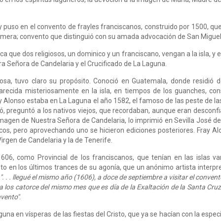
puso en el convento de frayles franciscanos, construido por 1500, que 
lmera; convento que distinguió con su amada advocación de San Miguel d
lica que dos religiosos, un dominico y un franciscano, vengan a la isla, y 
a Señora de Candelaria y el Crucificado de La Laguna.
nosa, tuvo claro su propósito. Conoció en Guatemala, donde residió
recida misteriosamente en la isla, en tiem­pos de los guanches, co
 Alonso estaba en La Laguna el año 1582, el famoso de las peste de las
dagó, preguntó a los nativos viejos, que recordaban, aunque eran descon
a imagen de Nuestra Señora de Candelaria, lo imprimió en Sevilla José d
os, pero aprovechando uno se hicieron ediciones posteriores. Fray Alo
 Virgen de Candelaria y la de Tenerife.
606, como Provincial de los franciscanos, que tenían en las islas var
o en los últimos trances de su agonía, que un anónimo artista interpret
". . . llegué el mismo año (1606), a doce de sep­tiembre a visitar el convent
 los catorce del mismo mes que es día de la Exaltación de la Santa Cruz,
nvento"
.
guna en vísperas de las fiestas del Cristo, que ya se hacían con la espec