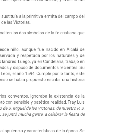
sustituía a la primitiva ermita del campo del
e las Victorias.
exalten los dos símbolos de la fe cristiana que
 desde niño, aunque fue nacido en Alcalá de
nservada y respetada por los naturales y de
 landres. Luego, ya en Candelaria, trabajó en
fiados,y dispuso de documentos recientes. Su
e León, el año 1594. Cumple por lo tanto, este
nso se había propuesto escribir una historia
ios conventos. Ignoraba la existencia de la
ó con sensible y patética realidad. Fray Luis
o de S. Miguel de las Victorias, de nuestro P. S.
 se juntó mucha gente, a celebrar la fiesta de
ial opulencia y características de la época. Se