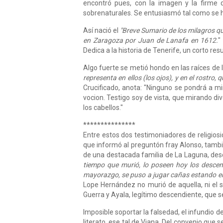
encontró pues, con la imagen y la firme d
sobrenaturales. Se en­tusiasmó tal como se h
Así nació el
"Breve Sumario de los milagros que
en Zaragoza por Juan de Lanafa en 1612.
"
Dedica a la historia de Tenerife, un corto re
Algo fuerte se metió hondo en las raíces de l
representa en ellos (los ojos), y en el rostro,
Crucificado, anota: "Ninguno se pondrá a mi
vocion. Testigo soy de vista, que mirando di
los ca­bellos."
***************
Entre estos dos testimoniadores de religiosi
que informó al preguntón fray Alonso, tambié
de una destacada familia de La Laguna, de
tiempo que murió, lo poseen hoy los descend
mayoraz­go, se puso a jugar cañas estando el tí
Lope Hernández no murió de aquella, ni el so
Guerra y Ayala, legítimo descendiente, que 
Imposible soportar la falsedad, el infundio d
literato, ese tal de Viana. Del convenio que se