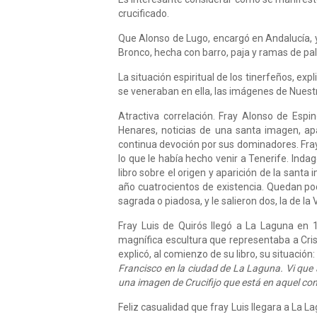
crucificado.
Que Alonso de Lugo, encargó en Andalucía, y 
Bronco, hecha con barro, paja y ramas de pa
La situación espiritual de los tinerfeños, exp
se veneraban en ella, las imágenes de Nuestr
Atractiva correlación. Fray Alonso de Espi
Henares, noticias de una santa imagen, apa
continua devo­ción por sus dominadores. Fray
lo que le había he­cho venir a Tenerife. In
libro sobre el origen y apa­rición de la sant
año cuatrocientos de existencia. Quedan poc
sagrada o piadosa, y le salieron dos, la de la
Fray Luis de Quirós Ilegó a La Laguna en 1
magnífica escultura que representaba a Crist
explicó, al comienzo de su libro, su situación:
Francisco en la ciudad de La Laguna. Vi que a
una imagen de Crucifijo que está en aquel co
Feliz casualidad que fray Luis llegara a La La