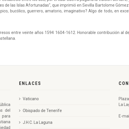
s de las Islas Afortunadas", que imprimió en Sevilla Bartolome Gómez 
co, bucólico, guerrero, amato­rio, imaginativo? Algo de todo, en excele
presos entre veinte años 1594 ­1604-1612. Honorable contribución al des
astellana.
ENLACES
CON
Vaticano
Plaza
ública
La La
as del
Obispado de Tenerife
 para
E-mai
stiana
J.H.C. La Laguna
piedad