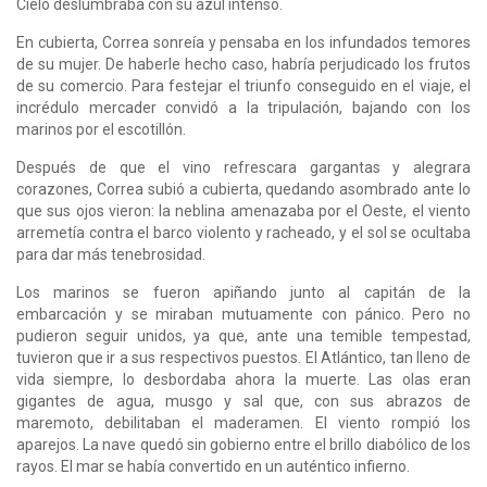
Cielo deslumbraba con su azul intenso.
En cubierta, Correa sonreía y pensaba en los infundados temores
de su mujer. De haberle hecho caso, habría perjudicado los frutos
de su comercio. Para festejar el triunfo conseguido en el viaje, el
incrédulo mercader convidó a la tripulación, bajando con los
marinos por el escotillón.
Después de que el vino refrescara gargantas y alegrara
corazones, Correa subió a cubierta, quedando asombrado ante lo
que sus ojos vieron: la neblina amenazaba por el Oeste, el viento
arremetía contra el barco violento y racheado, y el sol se ocultaba
para dar más tenebrosidad.
Los marinos se fueron apiñando junto al capitán de la
embarcación y se miraban mutuamente con pánico. Pero no
pudieron seguir unidos, ya que, ante una temible tempestad,
tuvieron que ir a sus respectivos puestos. El Atlántico, tan lleno de
vida siempre, lo desbordaba ahora la muerte. Las olas eran
gigantes de agua, musgo y sal que, con sus abrazos de
maremoto, debilitaban el maderamen. El viento rompió los
aparejos. La nave quedó sin gobierno entre el brillo diabólico de los
rayos. El mar se había convertido en un auténtico infierno.