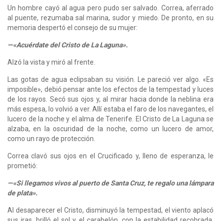
Un hombre cayó al agua pero pudo ser salvado. Correa, aferrado
al puente, rezumaba sal marina, sudor y miedo. De pronto, en su
memoria despertó el consejo de su mujer:
—«Acuérdate del Cristo de La Laguna».
Alzó la vista y miró al frente.
Las gotas de agua eclipsaban su visión. Le pareció ver algo. «Es
imposible», debió pensar ante los efectos de la tempestad y luces
de los rayos. Secó sus ojos y, al mirar hacia donde la neblina era
más espesa, lo volvió a ver. Allí estaba el faro de los navegantes, el
lucero de la noche y el alma de Tenerife. El Cristo de La Laguna se
alzaba, en la oscuridad de la noche, como un lucero de amor,
como un rayo de protección.
Correa clavó sus ojos en el Crucificado y, lleno de esperanza, le
prometió:
—«Si llegamos vivos al puerto de Santa Cruz, te regalo una lámpara
de plata».
Al desaparecer el Cristo, disminuyó la tempestad, el viento aplacó
sus iras, brilló el sol y el carabelón, con la estabilidad recobrada,