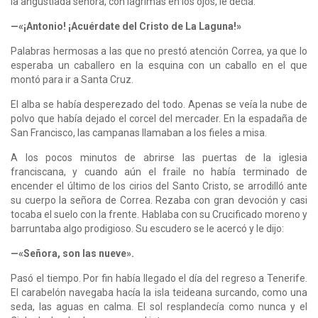
la angustiada señora, con lágrimas en los ojos, le decía:
—«¡Antonio! ¡Acuérdate del Cristo de La Laguna!»
Palabras hermosas a las que no prestó atención Correa, ya que lo
esperaba un caballero en la esquina con un caballo en el que
montó para ir a Santa Cruz.
El alba se había desperezado del todo. Apenas se veía la nube de
polvo que había dejado el corcel del mercader. En la espadaña de
San Francisco, las campanas llamaban a los fieles a misa.
A los pocos minutos de abrirse las puertas de la iglesia
franciscana, y cuando aún el fraile no había terminado de
encender el último de los cirios del Santo Cristo, se arrodilló ante
su cuerpo la señora de Correa. Rezaba con gran devoción y casi
tocaba el suelo con la frente. Hablaba con su Crucificado moreno y
barruntaba algo prodigioso. Su escudero se le acercó y le dijo:
—«Señora, son las nueve».
Pasó el tiempo. Por fin había llegado el día del regreso a Tenerife.
El carabelón navegaba hacía la isla teideana surcando, como una
seda, las aguas en calma. El sol resplandecía como nunca y el