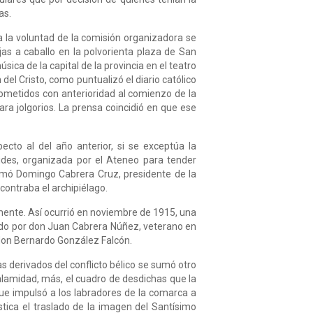
as.
 a la voluntad de la comisión organizadora se
as a caballo en la polvorienta plaza de San
ica de la capital de la provincia en el teatro
del Cristo, como puntualizó el diario católico
rometidos con anterioridad al comienzo de la
ara jolgorios. La prensa coincidió en que ese
ecto al del año anterior, si se exceptúa la
érides, organizada por el Ateneo para tender
lamó Domingo Cabrera Cruz, presidente de la
ncontraba el archipiélago.
lmente. Así ocurrió en noviembre de 1915, una
dido por don Juan Cabrera Núñez, veterano en
 don Bernardo González Falcón.
as derivados del conflicto bélico se sumó otro
lamidad, más, el cuadro de desdichas que la
que impulsó a los labradores de la comarca a
stica el traslado de la imagen del Santísimo