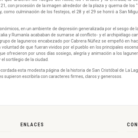
el 21, con procesión de la imagen alrededor de la plaza y quema de los
y, como culminación de los festejos, el 28 y el 29 se honró a San Miguel
ómicos, en un ambiente de depresión generalizada por el sesgo de la
Italia y Rumanía acababan de sumarse al conflicto- y el archipiélago ca
grupo de laguneros encabezado por Cabrera Núñez se empeñó en hacerl
 voluntad de que fueran vividos por el pueblo en los principales escenar
que ofrecieron por unos días sosiego, alegría y animación a los lagune
el sortilegio de la ciudad.
ecordada esta modesta página de la historia de San Cristóbal de La La
 supieron escribirla con caracteres firmes, claros y generosos.
ENLACES
CON