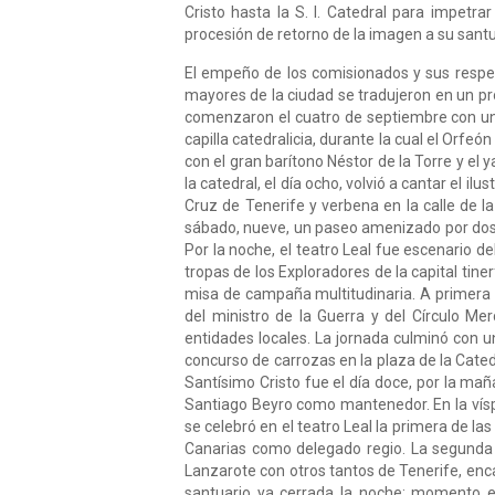
Cristo hasta la S. I. Catedral para impetrar
procesión de retorno de la imagen a su sant
El empeño de los comisionados y sus respec
mayores de la ciudad se tradujeron en un p
comenzaron el cuatro de septiembre con una 
capilla catedralicia, durante la cual el Orfe
con el gran barítono Néstor de la Torre y el 
la catedral, el día ocho, volvió a cantar el 
Cruz de Tenerife y verbena en la calle de l
sábado, nueve, un paseo amenizado por dos b
Por la noche, el teatro Leal fue escenario d
tropas de los Exploradores de la capital tine
misa de campaña multitudinaria. A primera h
del ministro de la Guerra y del Círculo M
entidades locales. La jornada culminó con u
concurso de carrozas en la plaza de la Catedra
Santísimo Cristo fue el día doce, por la maña
Santiago Beyro como mantenedor. En la víspe
se celebró en el teatro Leal la primera de las
Canarias como delegado regio. La segunda g
Lanzarote con otros tantos de Tenerife, encab
santuario ya cerrada la noche; momento en 