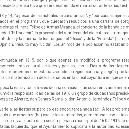
e desde la prensa tuvo que ser desmentido el runrún durante varias fech
 13 y 14, "a pesar de las actuales circunstancias", y "por causas ajenas
dos en el programa", que quedaron reducidos a una carrera de sortij
 cintas el jinete Felipe de Armas Miranda; el concierto de la banda de mús
edad "El Porvenir", la procesión del atardecer del día catorce -la imagen 
Catedral- y la quema de los fuegos del "Risco" y de la "Entrada" (comp
 Opinión, "resultó muy lucida". Los ánimos de la población no estaban p
continuaba en 1915, por lo que apenas se modificó el programa resp
ontecimiento cultural, artístico y político, con la Fiesta de las Hesp
ifíciles momentos que estaba viviendo la región canaria y, según proc
 la confraternización de los canarios en la difícil coyuntura en que se e
 época la esclavitud a través de una comisión, que solía renovarse anua
asumió la responsabilidad de las de 1916 un grupo de ciudadanos presi
González Álvarez, don Genaro Ramallo, don Antonio Hernández Felipe y
verle a las fiestas su perdido esplendor; tarea nada fácil. A los problem
z sequía que amenaza(ba) asolar los sembrados, aumentando con esta ca
", como reza el acta de la sesión plenaria municipal de 16.02.1916, lo 
Matías Izquierdo, que el Ayuntamiento suplicara a la autoridad eclesiá