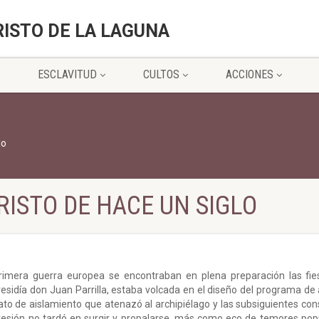
RISTO DE LA LAGUNA
ESCLAVITUD
CULTOS
ACCIONES
lo
RISTO DE HACE UN SIGLO
primera guerra europea se encontraban en plena preparación las fi
residía don Juan Parrilla, estaba volcada en el diseño del programa de 
ato de aislamiento que atenazó al archipiélago y las subsiguientes con
upresión no tardó en surgir y propalarse, más como eco de temores pop