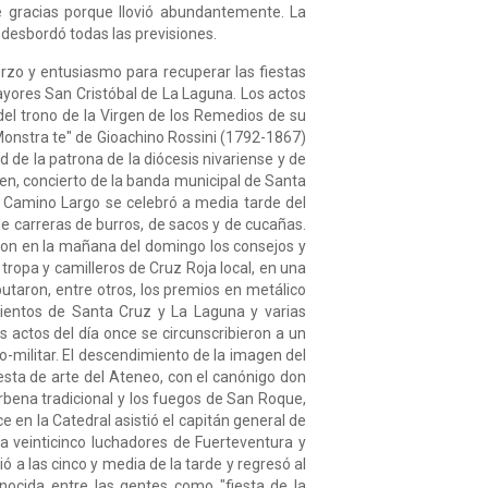
n de gracias porque llovió abundantemente. La
desbordó todas las previsiones.
rzo y entusiasmo para recuperar las fiestas
yores San Cristóbal de La Laguna. Los actos
del trono de la Virgen de los Remedios de su
 "Monstra te" de Gioachino Rossini (1792-1867)
d de la patrona de la diócesis nivariense y de
rgen, concierto de la banda municipal de Santa
 o Camino Largo se celebró a media tarde del
e carreras de burros, de sacos y de cucañas.
raron en la mañana del domingo los consejos y
 tropa y camilleros de Cruz Roja local, en una
utaron, entre otros, los premios en metálico
mientos de Santa Cruz y La Laguna y varias
 actos del día once se circunscribieron a un
ico-militar. El descendimiento de la imagen del
fiesta de arte del Ateneo, con el canónigo don
rbena tradicional y los fuegos de San Roque,
ce en la Catedral asistió el capitán general de
a veinticinco luchadores de Fuerteventura y
ó a las cinco y media de la tarde y regresó al
onocida entre las gentes como "fiesta de la