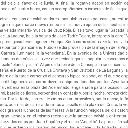
 del cielo el favor de la lluvia. Al final, la rogativa acabó en acció
uario duró cuatro horas, con un acompañamiento inmenso de fieles que 
tivos equipos de colaboradores -postulaban casa por casa-, su esfue
rograma que marcó nuevo rumbo e inició nueva época de las fiestas ma
velada literario-musical de Cruz Roja. El seis tuvo lugar la "Sacada" 
ón de La Laguna, bajo la batuta de José Tarife Tejera, interpretó la obra
ya prestigioso tenor lagunero Enrique Simó como solistas. En la festivida
ilustre barítono grancanario. Hubo ese día procesión de la imagen de la Vi
a Carrera, iluminada "a la veneciana". En la avenida de la Universidad
andas de música, a la vez que tenían lugar los populares concursos d
el baile "blanco y rosa". Al pie de la torre de la Concepción se concent
rfeña, el Puerto de la Cruz, La Orotava y San Cristóbal de La Laguna y la
ora de la tarde comenzó el concurso hípico regional, en el que se disp
ercantil lagunero, así como diversos objetos donados por los Ayunta
na verbena en la plaza del Adelantado, engalanada para la ocasión. Los
l, batalla de flores, serpentinas y confetis y, por la noche, retreta cív
na. Por la tarde, carrera de cintas en automóviles y, por la noche, la 
ra, además de carrera de cintas a caballo en la plaza del Cristo, la ve
 dos grandes luchadas de las fiestas. A la función religiosa del día cator
ran luchada, en el mismo recinto que la anterior, volvió a enfrentar 
ezados estos por Juan Capitán y el mítico "Angelito". La procesión sali
que ardieron los fuegos del Risco, los Portales y la Entrada, la c