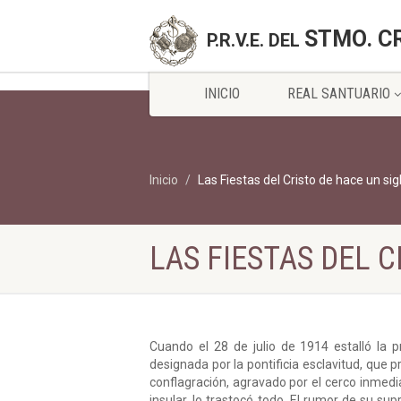
STMO. C
P.R.V.E. DEL
INICIO
REAL SANTUARIO
Inicio
Las Fiestas del Cristo de hace un sig
LAS FIESTAS DEL C
Cuando el 28 de julio de 1914 estalló la 
designada por la pontificia esclavitud, que p
conflagración, agravado por el cerco inmedi
insular, lo trastocó todo. El rumor de su s