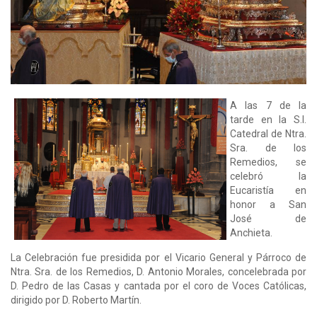
A las 7 de la
tarde en la S.I.
Catedral de Ntra.
Sra. de los
Remedios, se
celebró la
Eucaristía en
honor a San
José de
Anchieta.
La Celebración fue presidida por el Vicario General y Párroco de
Ntra. Sra. de los Remedios, D. Antonio Morales, concelebrada por
D. Pedro de las Casas y cantada por el coro de Voces Católicas,
dirigido por D. Roberto Martín.