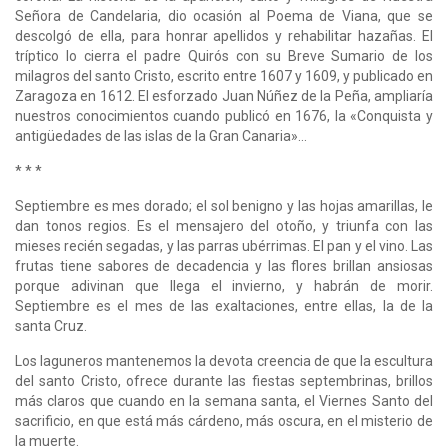
Señora de Candelaria, dio ocasión al Poema de Viana, que se
descolgó de ella, para honrar apellidos y rehabilitar hazañas. El
tríptico lo cierra el padre Quirós con su Breve Sumario de los
milagros del santo Cristo, escrito entre 1607 y 1609, y publicado en
Zaragoza en 1612. El esforzado Juan Núñez de la Peña, ampliaría
nuestros conocimientos cuando publicó en 1676, la «Conquista y
antigüedades de las islas de la Gran Canaria»...
* * *
Septiembre es mes dorado; el sol benigno y las hojas amarillas, le
dan tonos regios. Es el mensajero del otoño, y triunfa con las
mieses recién segadas, y las parras ubérrimas. El pan y el vino. Las
frutas tiene sabores de decadencia y las flores brillan ansiosas
porque adivinan que llega el invierno, y habrán de morir.
Septiembre es el mes de las exaltaciones, entre ellas, la de la
santa Cruz.
Los laguneros mantenemos la devota creencia de que la escultura
del santo Cristo, ofrece durante las fiestas septembrinas, brillos
más claros que cuando en la semana santa, el Viernes Santo del
sacrificio, en que está más cárdeno, más oscura, en el misterio de
la muerte.