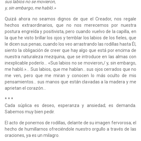
sus labios no se movieron,
y, sin embargo, me habló.»
Quizá ahora no seamos dignos de que el Creador, nos regale
hechos extraordinarios, que no nos merecemos por nuestra
postura engreída y positivista, pero cuando vuelvo de la capilla, en
la que he visto brillar los ojos y temblar los labios de los fieles, que
le dicen sus penas; cuando los veo arrastrando las rodillas hasta Él,
siento la obligación de creer que hay algo que está por encima de
nuestra naturaleza mezquina, que se introduce en las almas con
inexplicable poderío... «Sus labios no se movieron,/ y, sin embargo,
me habló.»... Sus labios, que me hablan... sus ojos cerrados que no
me ven, pero que me miran y conocen lo más oculto de mis
pensamientos... sus manos que están clavadas a la madera y me
aprietan el corazón...
* * *
Cada súplica es deseo, esperanza y ansiedad; es demanda.
Sabemos muy bien pedir.
El acto de ponernos de rodillas, delante de su imagen fervorosa; el
hecho de humillarnos ofreciéndole nuestro orgullo a través de las
oraciones, ya es un milagro.