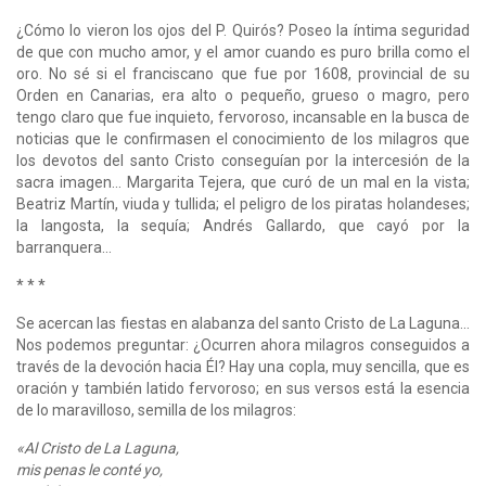
¿Cómo lo vieron los ojos del P. Quirós? Poseo la íntima seguridad
de que con mucho amor, y el amor cuando es puro brilla como el
oro. No sé si el franciscano que fue por 1608, provincial de su
Orden en Canarias, era alto o pequeño, grueso o magro, pero
tengo claro que fue inquieto, fervoroso, incansable en la busca de
noticias que le confirmasen el conocimiento de los milagros que
los devotos del santo Cristo conseguían por la intercesión de la
sacra imagen... Margarita Tejera, que curó de un mal en la vista;
Beatriz Martín, viuda y tullida; el peligro de los piratas holandeses;
la langosta, la sequía; Andrés Gallardo, que cayó por la
barranquera...
* * *
Se acercan las fiestas en alabanza del santo Cristo de La Laguna...
Nos podemos preguntar: ¿Ocurren ahora milagros conseguidos a
través de la devoción hacia Él? Hay una copla, muy sencilla, que es
oración y también latido fervoroso; en sus versos está la esencia
de lo maravilloso, semilla de los milagros:
«Al Cristo de La Laguna,
mis penas le conté yo,