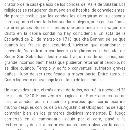
oratorio de la casa-palacio de los condes del Valle de Salazar. Los
religiosos se refugiaron de nuevo en el hospital de convalecientes.
No parece creíble que los condes los albergaran en su casona,
como apunta el mentado historiador realejero, pues en esa época
no eran pocos. Sobre el tiempo que permaneció la imagen del
Cristo en la capilla condal no hay coincidencia. En acta de la
Esclavitud de 21 de marzo de 1716, que cita Bonnet, se lee que
cuando los frailes, por seguridad, tuvieron que abandonar el
convento, “se entraron con licencias legítimas en el hospital del
Señor San Sebastián desta ciudad, algo más de dos años, con
grande incomodidad”, hasta que pudieron retornar al cenobio, no
se dice cuándo. Templo y edificio conventual sufrieron graves
daños. Hubo de ser reedificada la mayor parte. Entre tanto, el
Cristo lagunero estuvo bajo la custodia de los condes.
Un nuevo desastre, el más grave de todos, ocurrió la noche del 28
de julio de 1810. El convento y la iglesia de San Francisco fueron
casi arrasados por un incendio pavoroso que, como ocurriría
mucho después con los de San Agustín o el Obispado, no se supo
controlar bien en los primeros decisivos momentos. El fuego
comenzó en el campanario, siguió por el coro, pasó a la
techumbre y de allí a los artesonados, hasta alcanzar la capilla