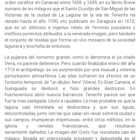
orden seráfica en Canarias entre 1606 y 1609, en su librito Breve
sumario de los milagros que el Santo Crucifijo de San Miguel de las
Victorias de la ciudad de La Laguna de la isla de Tenerife ha
obrado hasta el año 1590, etc, publicado en Zaragoza en 1612,
que es un delicioso e ingenuo relato de fervores populares y
miríficos portentos atribuidos a la venerada imagen, pero también
el conjunto de teselas que forma un vivo mosaico de la sociedad
lagunera y tinerfeña de entonces.
La pujanza del convento grande, como lo denomina el ya citado
Viera, no parecía detenerse. Pero cuando finalizaba enero del año
1713 el archipiélago se vio sorprendido por una inusual y violenta
perturbación atmosférica. Las islas sufrieron los efectos de un
fortísimo temporal, de “un dilubio fiero” (Viera). En Gran Canaria, el
Guiniguada se desbocó e hizo grandes destrozos. En
Fuerteventura abrió nuevos barrancos. Tenerife parece ser que
fue la más castigada. Llovió a raudales. Lo más probable es que la
laguna casi inmediata se desbordara y que sus aguas,
descontroladas, junto con las que caían sin cesar sobre la ciudad y
sus campos, irrumpieran impetuosas, entre otros edificios, en la
iglesia y cenobio franciscanos, que resultaron
seriamente dañados. La imagen del Cristo fue rescatada casi de
milagro, llevada en improvisada procesión y depositada en el