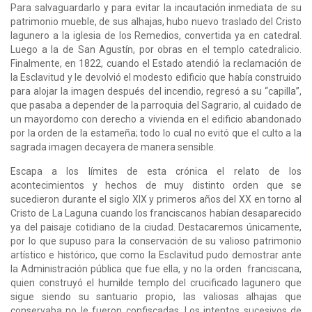
Para salvaguardarlo y para evitar la incautación inmediata de su
patrimonio mueble, de sus alhajas, hubo nuevo traslado del Cristo
lagunero a la iglesia de los Remedios, convertida ya en catedral.
Luego a la de San Agustín, por obras en el templo catedralicio.
Finalmente, en 1822, cuando el Estado atendió la reclamación de
la Esclavitud y le devolvió el modesto edificio que había construido
para alojar la imagen después del incendio, regresó a su “capilla”,
que pasaba a depender de la parroquia del Sagrario, al cuidado de
un mayordomo con derecho a vivienda en el edificio abandonado
por la orden de la estameña; todo lo cual no evitó que el culto a la
sagrada imagen decayera de manera sensible.
Escapa a los límites de esta crónica el relato de los
acontecimientos y hechos de muy distinto orden que se
sucedieron durante el siglo XIX y primeros años del XX en torno al
Cristo de La Laguna cuando los franciscanos habían desaparecido
ya del paisaje cotidiano de la ciudad. Destacaremos únicamente,
por lo que supuso para la conservación de su valioso patrimonio
artístico e histórico, que como la Esclavitud pudo demostrar ante
la Administración pública que fue ella, y no la orden franciscana,
quien construyó el humilde templo del crucificado lagunero que
sigue siendo su santuario propio, las valiosas alhajas que
conservaba no le fueron confiscadas. Los intentos sucesivos de