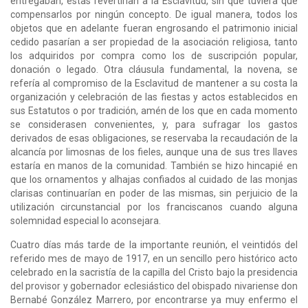
entregaban, éstas revertirían a la Esclavitud, sin que tuviera que
compensarlos por ningún concepto. De igual manera, todos los
objetos que en adelante fueran engrosando el patrimonio inicial
cedido pasarían a ser propiedad de la asociación religiosa, tanto
los adquiridos por compra como los de suscripción popular,
donación o legado. Otra cláusula fundamental, la novena, se
refería al compromiso de la Esclavitud de mantener a su costa la
organización y celebración de las fiestas y actos establecidos en
sus Estatutos o por tradición, amén de los que en cada momento
se considerasen convenientes, y, para sufragar los gastos
derivados de esas obligaciones, se reservaba la recaudación de la
alcancía por limosnas de los fieles, aunque una de sus tres llaves
estaría en manos de la comunidad. También se hizo hincapié en
que los ornamentos y alhajas confiados al cuidado de las monjas
clarisas continuarían en poder de las mismas, sin perjuicio de la
utilización circunstancial por los franciscanos cuando alguna
solemnidad especial lo aconsejara.
Cuatro días más tarde de la importante reunión, el veintidós del
referido mes de mayo de 1917, en un sencillo pero histórico acto
celebrado en la sacristía de la capilla del Cristo bajo la presidencia
del provisor y gobernador eclesiástico del obispado nivariense don
Bernabé González Marrero, por encontrarse ya muy enfermo el