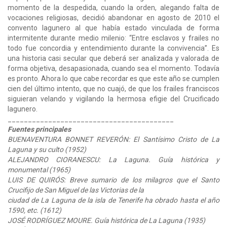
momento de la despedida, cuando la orden, alegando falta de
vocaciones religiosas, decidió abandonar en agosto de 2010 el
convento lagunero al que había estado vinculada de forma
intermitente durante medio milenio: “Entre esclavos y frailes no
todo fue concordia y entendimiento durante la convivencia”. Es
una historia casi secular que deberá ser analizada y valorada de
forma objetiva, desapasionada, cuando sea el momento. Todavía
es pronto. Ahora lo que cabe recordar es que este año se cumplen
cien del último intento, que no cuajó, de que los frailes franciscos
siguieran velando y vigilando la hermosa efigie del Crucificado
lagunero.
_________________________________________
Fuentes principales
BUENAVENTURA BONNET REVERÓN: El Santísimo Cristo de La
Laguna y su culto (1952)
ALEJANDRO CIORANESCU: La Laguna. Guía histórica y
monumental (1965)
LUIS DE QUIRÓS: Breve sumario de los milagros que el Santo
Crucifijo de San Miguel de las Victorias de la
ciudad de La Laguna de la isla de Tenerife ha obrado hasta el año
1590, etc. (1612)
JOSÉ RODRÍGUEZ MOURE. Guía histórica de La Laguna (1935)