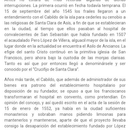
interrupciones. La primera ocurrió en fecha todavía temprana. El
15 de septiembre del año 1545 los frailes llegaron a un
entendimiento con el Cabildo de la isla para cederles su cenobio a
las religiosas de Santa Clara de Asís, a fin de que se establecieran
en la ciudad, al tiempo que ellos pasaban al hospital de
convalecientes de San Sebastián que había fundado en 1507
el acaudalado Pero López de Villera, alguacil mayor de la isla, en el
lugar donde en la actualidad se encuentra el Asilo de Ancianos. La
efigie del santo Cristo continuó en la primitiva iglesia de San
Francisco, pero ahora bajo la custodia de las monjas clarisas.
Tanto es así que por entonces llegó a denominársele y ser
conocido por el “Crucifijo de Santa Clara”.
Años más tarde, el Cabildo, que además de administrador de sus
bienes era patrono del establecimiento hospitalario por
disposición de su fundador, se opuso a que los franciscanos
transformaran el hospital en convento, como pretendían. En
opinión del concejo, y así quedó escrito en el acta de la sesión de
15 de enero de 1552, ya había en la ciudad suficientes
monasterios y sobraban manos pidiendo limosnas para
mantenerlos y mantenerse, aparte de que el proyecto llevaba
consigo la desaparición del establecimiento fundado por López