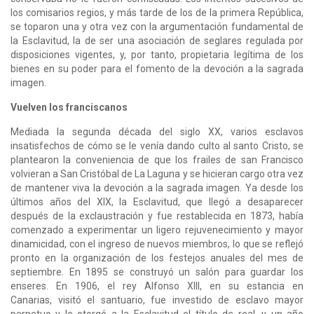
los comisarios regios, y más tarde de los de la primera República,
se toparon una y otra vez con la argumentación fundamental de
la Esclavitud, la de ser una asociación de seglares regulada por
disposiciones vigentes, y, por tanto, propietaria legítima de los
bienes en su poder para el fomento de la devoción a la sagrada
imagen.
Vuelven los franciscanos
Mediada la segunda década del siglo XX, varios esclavos
insatisfechos de cómo se le venía dando culto al santo Cristo, se
plantearon la conveniencia de que los frailes de san Francisco
volvieran a San Cristóbal de La Laguna y se hicieran cargo otra vez
de mantener viva la devoción a la sagrada imagen. Ya desde los
últimos años del XIX, la Esclavitud, que llegó a desaparecer
después de la exclaustración y fue restablecida en 1873, había
comenzado a experimentar un ligero rejuvenecimiento y mayor
dinamicidad, con el ingreso de nuevos miembros, lo que se reflejó
pronto en la organización de los festejos anuales del mes de
septiembre. En 1895 se construyó un salón para guardar los
enseres. En 1906, el rey Alfonso XIII, en su estancia en
Canarias, visitó el santuario, fue investido de esclavo mayor
perpetuo y le otorgó a la Esclavitud el título de real, y un año