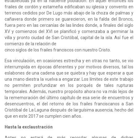
establecidas ya en la naciente población. En aquel entonces los
frailes de cordón y estameña edificaban su iglesia y convento en
terrenos cedidos por De Lugo más abajo de la choza de palmas y
cañavera donde primero se guarecieron, en la falda del Bronco,
fuera pero en las cercanías de las lindes donde, a finales del siglo
XV y comienzos del XVI se planificó y comenzaba a germinar la
villa y pronto ciudad de San Cristóbal, capital de la isla. Así fue el
comienzo de la relación de
cinco siglos de los frailes franciscos con nuestro Cristo.
Esa vinculación, en ocasiones estrecha y en otras no tanto, se vio
interrumpida en épocas diferentes y por motivos diversos, tal los
eslabones de una cadena que se quiebra y hay que esperar a que
una mano diestra la vuelva a engarzar. Los límites de este trabajo
no permiten profundizar en los porqués de tales rupturas
temporales. Además, nuestro propósito ahora no va más lejos de
la rememoración del último capítulo de esa serie de encuentros y
desencuentros, el del retorno de los frailes franciscanos a San
Cristóbal de La Laguna después de larguísima ausencia; hecho del
que en este 2017 se cumplen cien años.
Hasta la exclaustración
Antes no estará de más recordar algunas de dichas