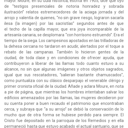
mayor. Moure, en su Guía histórica, escrita en 1905, dice que oyó
de “testigos presenciales de notoria honradez y sobrada
ilustración” relatos estremecedores de la aciaga jornada y del
arrojo y valentía de quienes, “no sin grave riesgo, lograron sacarla
ilesa (la imagen) por las sacristías” segundos antes de que
el techo de la capilla mayor, que era joya incomparable de la
artesanía canaria, se desplomara “con horrísono estruendo”. Era el
tiempo de la siega. Los campesinos apostados en las trilladoras de
la dehesa cercana no tardaron en acudir, alertados por el toque a
rebato de las campanas. También lo hicieron gentes de la
ciudad, de toda clase y en condiciones de ofrecer ayuda, que
contribuyeron a liberar de las llamas todo cuanto estuvo a su
alcance, no sin que algunas imágenes y otros objetos sagrados,
igual que sus rescatadores, “salieran bastante chamuscados”,
como puntualiza con su clásico desparpajo el venerable clérigo y
primer cronista oficial de la ciudad. Añade y aclara Moure, en nota
a pie de página, que mientras los hombres intentaban salvar los
edificios amenazados por las llamas, las mujeres decidieron por
su cuenta poner a buen recaudo el patrimonio que encontraban
cerca, y subraya que “a su arrojo” se debió la conservación de lo
mucho que de otra forma se hubiese perdido para siempre. El
Cristo fue depositado en la parroquia de los Remedios y en ella
permaneció hasta que estuvo acabado el actual santuario, que se