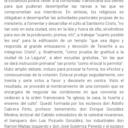
la Esclavitud podría ceder a la comunidad franciscana sus bienes
para que pudieran desempeñar las tareas a las que se
comprometían sus miembros. En síntesis, los religiosos se
obligaban a desempeñar las actividades pastorales propias de su
ministerio; a fomentar y desarrollar el culto al Santísimo Cristo, “no
tan solo en esta ciudad, sino en la Isla y fuera de ella, sirviéndose
para eso de la predicación, prensa, etc”; a trabajar “cuanto posible
les sea” para la edificación de un templo “que sea digno y
responda al grande entusiasmo y devoción de Tenerife a su
milagroso Cristo”; y, finalmente, “como prueba de gratitud a la
ciudad de La Laguna”, a abrir escuelas gratuitas, “en las que
se dará instrucción primaria” tan pronto “como el local lo permita”·
Hubo amplio debate, incluso para precisar la forma, los efectos y
consecuencias de la votación. Esta se produjo seguidamente, con
treinta y siete votos a favor y diecisiete en contra. Visto el
resultado, se procedió al nombramiento de una comisión que se
encargara de negociar las condiciones en que convenía se
cedieran a la orden franciscana “la iglesia, la casa, la huerta y
enseres del culto”. Quedó formada por los esclavos don Adolfo
Cabrera Pinto, profesor benemérito; don Enrique González
Medina, lectoral del Cabildo eclesiástico de la catedral nivariense;
el banquero don Luis Pozuelo González; los industriales don
Ramón Matías Izquierdo y don José Gutiérrez Penedo y el esclavo