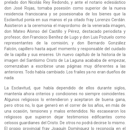
prelado don Nicolás Rey Redondo, y ante el notario eclesiástico
don José Rojas, tomaba posesión como superior de la nueva
residencia franciscana y se posesionaba de los bienes que la
Esclavitud ponía en sus manos el ya citado fray Lorenzo Cerdán.
Asistieron a la ceremonia el mayordomo de la venerada imagen,
don Mateo Alonso del Castillo y Pérez, destacado periodista y
profesor; don Francisco Benítez de Lugo y don Luis Pozuelo como
representantes de la comisión; y don Bernardo González
Falcón, capillero hasta aquel momento y responsable del cuidado
de la capilla y sus enseres. Un nuevo capítulo de la historia de la
imagen del Santísimo Cristo de La Laguna acababa de empezar,
comenzaban a escribirse unas páginas muy diferentes a las
anteriores. Todo había cambiado. Los frailes ya no eran dueños de
nada.
La Esclavitud, que había dependido de ellos durante siglos,
mantenía ahora criterios y condiciones no siempre coincidentes.
Algunos religiosos lo entendieron y aceptaron de buena gana,
pero otros no, lo que generó en el correr de los años, en más de
una ocasión, tensiones y malos entendidos. No escasearon los
religiosos que supieron dejar testimonios edificantes como
celosos guardianes del Cristo. De otros no podrá decirse lo mismo.
El propio provincial fray Joaquín Domínguez lo reconocía en el