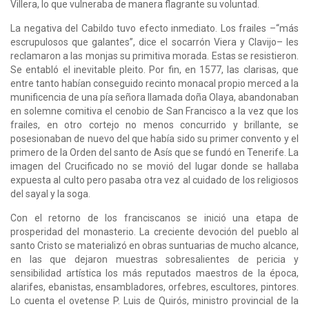
Villera, lo que vulneraba de manera flagrante su voluntad.
La negativa del Cabildo tuvo efecto inmediato. Los frailes –“más
escrupulosos que galantes”, dice el socarrón Viera y Clavijo– les
reclamaron a las monjas su primitiva morada. Estas se resistieron.
Se entabló el inevitable pleito. Por fin, en 1577, las clarisas, que
entre tanto habían conseguido recinto monacal propio merced a la
munificencia de una pía señora llamada doña Olaya, abandonaban
en solemne comitiva el cenobio de San Francisco a la vez que los
frailes, en otro cortejo no menos concurrido y brillante, se
posesionaban de nuevo del que había sido su primer convento y el
primero de la Orden del santo de Asís que se fundó en Tenerife. La
imagen del Crucificado no se movió del lugar donde se hallaba
expuesta al culto pero pasaba otra vez al cuidado de los religiosos
del sayal y la soga.
Con el retorno de los franciscanos se inició una etapa de
prosperidad del monasterio. La creciente devoción del pueblo al
santo Cristo se materializó en obras suntuarias de mucho alcance,
en las que dejaron muestras sobresalientes de pericia y
sensibilidad artística los más reputados maestros de la época,
alarifes, ebanistas, ensambladores, orfebres, escultores, pintores.
Lo cuenta el ovetense P. Luis de Quirós, ministro provincial de la