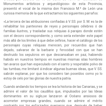
Monumentos artísticos y anjueológicos» de esta Provincia,
presentó el vocal de la misma don Francisco M.ª de León una
curiosa memoria de la que extractamos los siguientes parrafos:
«La tercera de las atribuciones confiadas á V. SS. por S. M. es la de
rehabilitar los panteones de reyes y personajes célebres ó de
familias ilustres, y trasladar sus reliquias á parajes donde estén
con el decoro correspondiente; y como sería extender este papel
más allá de los límites á que debe ceñirse, hacer el catálogo de los
personajes cuyas reliquias merecen, por recuerdos que han
dejado, salvarse de la barbarie y ferocidad con que se han
destruido los sepulcros en que descansaban en paz, habiendo
habido en nuestros tiempos en nuestras mismas islas hombres
tan avaros que han especulado con el santo y respetable polvo de
las tumbas; me limitaré á indicar algunas buenas ideas, que V. SS.
sabrán explanar, por que los considero tan poseídos como yo lo
estoy de celo por las glorias de nuestra patria.
Cuando andando los tiempos se lea la historia de las Canarias, y se
admire el valor de los caudillos que, impulsados por las Ideas
dominantes en su siglo,se lanzaron al Océano ansiosos de
acometer empresas grandes; cuando se admire el mérito
contraído por los esforzados guerreros que, después de haber