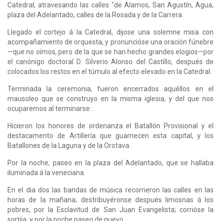
Catedral, atravesando las calles "de Alamos, San Agustín, Agua,
plaza del Adelantado, calles de la Rosada y de la Carrera.
Llegado el cortejo á la Catedral, dijose una solemne misa con
acompañamiento de orquesta, y pronuncióse una oración fúnebre
—que no oímos, pero de la que se han hecho grandes elogios—por
el canónigo doctoral D. Silverio Alonso del Castillo, después de
colocados los restos en el túmulo al efecto elevado en la Catedral.
Terminada la ceremonia, fueron encerrados aquéllos en el
mausoleo que se construyo en la misma iglesia, y del que nos
ocuparemos al terminarse:
Hicieron los honores de ordenanza el Batallón Provisional y el
destacamento de Artillería que guarnecen esta capital, y los
Batallones de la Laguna y de la Orotava.
Por la noche, paseo en la plaza del Adelantado, que se hallaba
iluminada á la veneciana.
En el dia dos las bandas de música recorrieron las calles en las
horas de la mañana; destribuyéronse después limosnas á los
pobres, por la Esclavitud de San Juan Evangelista; corrióse la
sortija, y por la noche paseo de nuevo.