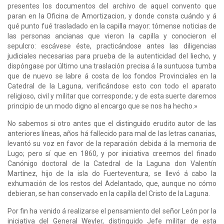
presentes los documentos del archivo de aquel convento que
paran en la Oficina de Amortizacion, y donde consta cuándo y á
qué punto fué trasladado en la capilla mayor: tómense noticias de
las personas ancianas que vieron la capilla y conocieron el
sepulcro: escávese éste, practicándose antes las diligencias
judiciales necesarias para prueba de la autenticidad del liecho, y
dispóngase por último una traslación precisa á la suntuosa tumba
que de nuevo se labre á costa de los fondos Provinciales en la
Catedral de la Laguna, verificándose esto con todo el aparato
religioso, civil y militar que corresponde; y de esta suerte daremos
principio de un modo digno al encargo que se nos ha hecho.»
No sabemos si otro antes que el distinguido erudito autor de las
anteriores líneas, años há fallecido para mal de las letras canarias,
levantó su voz en favor de la reparación debida á la memoria de
Lugo; pero sí que en 1860, y por iniciativa creemos del finado
Canónigo doctoral de la Catedral de la Laguna don Valentín
Martínez, hijo de la isla do Fuerteventura, se llevó á cabo la
exhumación de los restos del Adelantado, que, aunque no cómo
debieran, se han conservado en la capilla del Cristo de la Laguna.
Por fin ha venido á realizarse el pensamiento del señor León por la
iniciativa del General Weyler, distinguido Jefe militar de esta