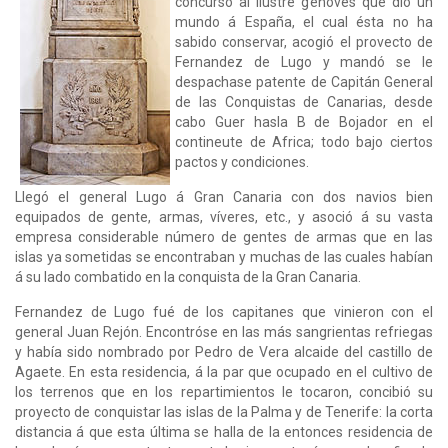
concurso al ilustre genoves que dio un
mundo á España, el cual ésta no ha
sabido conservar, acogió el provecto de
Fernandez de Lugo y mandó se le
despachase patente de Capitán General
de las Conquistas de Canarias, desde
cabo Guer hasla B de Bojador en el
contineute de Africa; todo bajo ciertos
pactos y condiciones.
Llegó el general Lugo á Gran Canaria con dos navios bien
equipados de gente, armas, víveres, etc., y asoció á su vasta
empresa considerable número de gentes de armas que en las
islas ya sometidas se encontraban y muchas de las cuales habían
á su lado combatido en la conquista de la Gran Canaria.
Fernandez de Lugo fué de los capitanes que vinieron con el
general Juan Rejón. Encontróse en las más sangrientas refriegas
y había sido nombrado por Pedro de Vera alcaide del castillo de
Agaete. En esta residencia, á la par que ocupado en el cultivo de
los terrenos que en los repartimientos le tocaron, concibió su
proyecto de conquistar las islas de la Palma y de Tenerife: la corta
distancia á que esta última se halla de la entonces residencia de