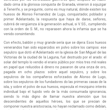
dado cima á la gloriosa conquista de Granada, vinieron á sojuzgar
á Tenerife, y se pregunte, como es muy natural, dónde existen los
huesos de Alonso Fernandez de Lugo, conquistador, poblador y
primer Adelantado; la respuesta que haya de darse, señores,
cubrirá de vergüenza á la generación achual, si V. SS., cumpliendo
con la orden de S. M., no reparasen ahora la infamia que se ha
venido consintiendo.
Con efecto, baldón y muy grande sería que se dijera: Esos huesos
venerandos han sido esparcidos en polvo sobre los campos: ese
sepulcro que dotó el Adelantado en la iglesia de San Miguel de las
Victorias de la ciudad de la Laguna, fué destruido por el arado: el
solar del templo lo vendio el erario público por míos tres mil reales
en papel que reilucidos á dinero no pasaron de una onza de oro,
pagada en ocho plazos: sobre aquel sepulcro, y sobre los
sepulcros de los compañeros esforzados de Alonso de Lugo,
sobre los sepulcros de los fundadores do las primeras casas de la
isla, y sobre el polvo de sus huesos, especula el mezquino interés
individual bajo el tupido velo de la más consumada ignorancia;
siendo lo más digno de llamar nuestra atención que los
descendientes de aquellos héroes, los que se precian de
componer nuestra aristocracia, no hayan reclamado como debían,