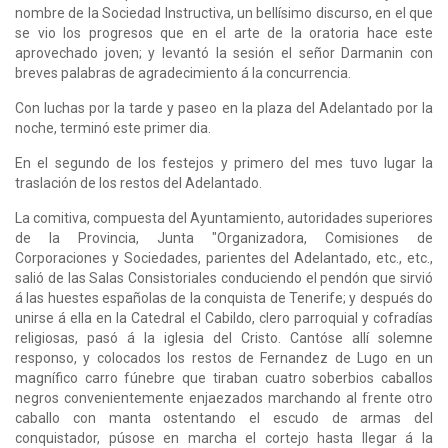
nombre de la Sociedad Instructiva, un bellísimo discurso, en el que
se vio los progresos que en el arte de la oratoria hace este
aprovechado joven; y levantó la sesión el señor Darmanin con
breves palabras de agradecimiento á la concurrencia.
Con luchas por la tarde y paseo en la plaza del Adelantado por la
noche, terminó este primer dia.
En el segundo de los festejos y primero del mes tuvo lugar la
traslación de los restos del Adelantado.
La comitiva, compuesta del Ayuntamiento, autoridades superiores
de la Provincia, Junta "Organizadora, Comisiones de
Corporaciones y Sociedades, parientes del Adelantado, etc., etc.,
salió de las Salas Consistoriales conduciendo el pendón que sirvió
á las huestes españolas de la conquista de Tenerife; y después do
unirse á ella en la Catedral el Cabildo, clero parroquial y cofradías
religiosas, pasó á la iglesia del Cristo. Cantóse allí solemne
responso, y colocados los restos de Fernandez de Lugo en un
magnífico carro fúnebre que tiraban cuatro soberbios caballos
negros convenientemente enjaezados marchando al frente otro
caballo con manta ostentando el escudo de armas del
conquistador, púsose en marcha el cortejo hasta llegar á la