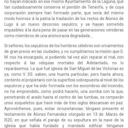
no hayan indicado en ese mismo Ayuntamiento de la Laguna, qué
tan cuidadosamente conserva el pendón de Tenerife, y de cuya
corporación siempre han formado parte, que sería del mismo
modo honroso á la patria la traslación de los restos de Alonso de
Lugo á un nuevo decoroso sepulcro; y se hayan sometido
impasibles á la dura pena de pasar en las generaciones venideras
como miembros de una aristocracia degradada...
Si señores; los sepulcros de los hombres célebres son ornamentos
de gran precio en las ciudades, y no cumpliríamos la misión que S.
M. nos ha encargado, si podiendo tal vez aún reparar el mal, con
respecto á las reliquias mortales del Adelantado, no lo
reparásemos. La que fué iglesia de San Miguel dé las Victorias es
ya, como V. SS. saben, una huerta particular; pero hasta ahora,
contento el propietario con la superficie sobrepuesta al nivel de los
sepulcros y que ha sido formada con los escombros del incendio,
no ha emprendido, como podrá hacerlo, una sorriba con la que,
penetrando el arado hasta el centro de las tumbas, se romperán
unos esqueletos que hace más de tres siglos descansan en paz.
Aprovéchense, pues, estas circunstancias: téngase presente el
testamento de Alonso Fernandez otorgado en 13 de .Marzo de
l520, en que señala el paraje de su sepultura en la nave de la
iglesia que había fundado y mandado edificar: ténganse