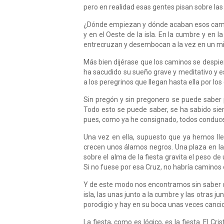
pero en realidad esas gentes pisan sobre las h
¿Dónde empiezan y dónde acaban esos camino
y en el Oeste de la isla. En la cumbre y en l
entrecruzan y desembocan a la vez en un mi
Más bien dijérase que los caminos se despie
ha sacudido su sueño grave y meditativo y e
a los peregrinos que llegan hasta ella por l
Sin pregón y sin pregonero se puede saber p
Todo esto se puede saber, se ha sabido sie
pues, como ya he consignado, todos conduce
Una vez en ella, supuesto que ya hemos lle
crecen unos álamos negros. Una plaza en la q
sobre el alma de la fiesta gravita el peso 
Si no fuese por esa Cruz, no habría caminos 
Y de este modo nos encontramos sin saber cóm
isla, las unas junto a la cumbre y las otras 
porodigio y hay en su boca unas veces cancio
La fiesta, como es lógico, es la fiesta. El Cr