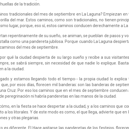
uellas de la tradición.
s tradicionales del mes de septiembre en La Laguna? Empiezan en todas
a orilla del mar. Estos caminos, como son tradicionales, no tienen princ
smo lugar, porque, eso sí, estos caminos conducen derechamente a La
rtan repentinamente de su sueño, se animan, se pueblan de pasos y vo
stalla como una pandereta jubilosa. Porque cuando La Laguna despiert
os caminos del mes de septiembre.
or qué la ciudad despierta de su largo sueño y recibe a sus visitantes
mpre, se sabrá siempre, sin necesidad de que nadie lo explique. Basta
n a la ciudad.
gado y estamos llegando todo el tiempo-- la propia ciudad lo explica 
ue, por esos días, florecen mil banderas: son las banderas de septiembre
de una Cruz. Por eso los caminos que en el mes de septiembre conducen 
de peregrinación ni habría panderetas en las manos de la ciudad.
o, en la fiesta se hace despertar a la ciudad, y a los caminos que con
junto a los litorales. Y de este modo es como, el que llega, advierte que 
nes y otras plegarias.
isto es diferente. El Hace agitarse las panderetas de los festejos, florece