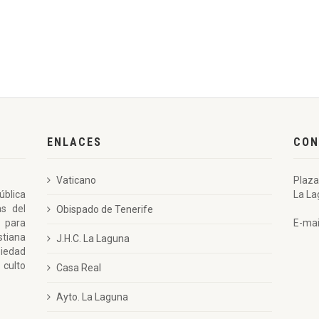
ENLACES
CON
Vaticano
Plaza
ública
La La
as del
Obispado de Tenerife
 para
E-mai
stiana
J.H.C. La Laguna
piedad
 culto
Casa Real
Ayto. La Laguna