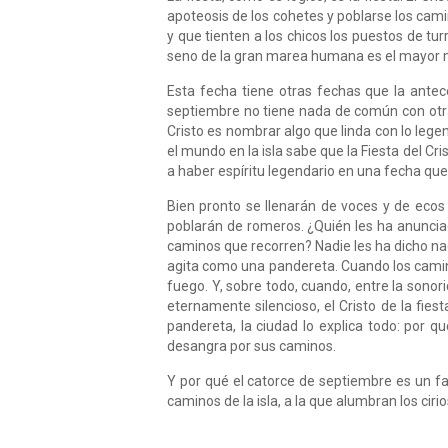
apoteosis de los cohetes y poblarse los camin
y que tienten a los chicos los puestos de t
seno de la gran marea humana es el mayor mi
Esta fecha tiene otras fechas que la antec
septiembre no tiene nada de común con otra 
Cristo es nombrar algo que linda con lo legen
el mundo en la isla sabe que la Fiesta del Cri
a haber espíritu legendario en una fecha qu
Bien pronto se llenarán de voces y de ecos 
poblarán de romeros. ¿Quién les ha anunciad
caminos que recorren? Nadie les ha dicho nad
agita como una pandereta. Cuando los camin
fuego. Y, sobre todo, cuando, entre la sonori
eternamente silencioso, el Cristo de la fies
pandereta, la ciudad lo explica todo: por q
desangra por sus caminos.
Y por qué el catorce de septiembre es un fa
caminos de la isla, a la que alumbran los ciri