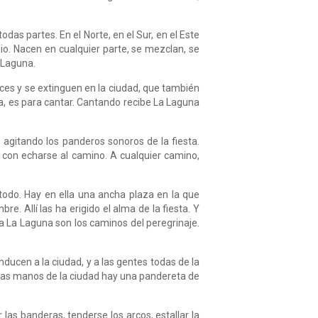
 partes. En el Norte, en el Sur, en el Este
ipio. Nacen en cualquier parte, se mezclan, se
 Laguna.
ces y se extinguen en la ciudad, que también
a, es para cantar. Cantando recibe La Laguna
 agitando los panderos sonoros de la fiesta.
 con echarse al camino. A cualquier camino,
todo. Hay en ella una ancha plaza en la que
. Allí las ha erigido el alma de la fiesta. Y
a La Laguna son los caminos del peregrinaje.
ducen a la ciudad, y a las gentes todas de la
en las manos de la ciudad hay una pandereta de
r las banderas, tenderse los arcos, estallar la