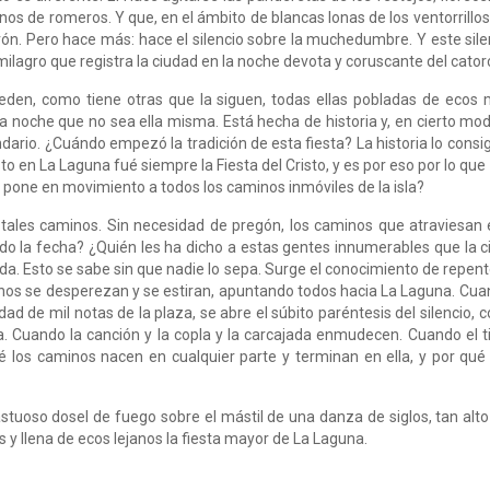
os de romeros. Y que, en el ámbito de blancas lonas de los ventorrillos, 
urrón. Pero hace más: hace el silencio sobre la muchedumbre. Y este si
lagro que registra la ciudad en la noche devota y coruscante del cato
eden, como tiene otras que la siguen, todas ellas pobladas de ecos m
noche que no sea ella misma. Está hecha de historia y, en cierto modo
dario. ¿Cuándo empezó la tradición de esta fiesta? La historia lo consig
sto en La Laguna fué siempre la Fiesta del Cristo, y es por eso por lo qu
e pone en movimiento a todos los caminos inmóviles de la isla?
tales caminos. Sin necesidad de pregón, los caminos que atraviesan en
o la fecha? ¿Quién les ha dicho a estas gentes innumerables que la ci
a. Esto se sabe sin que nadie lo sepa. Surge el conocimiento de repent
os se desperezan y se estiran, apuntando todos hacia La Laguna. Cua
dad de mil notas de la plaza, se abre el súbito paréntesis del silencio,
ta. Cuando la canción y la copla y la carcajada enmudecen. Cuando el tir
ué los caminos nacen en cualquier parte y terminan en ella, y por qué 
stuoso dosel de fuego sobre el mástil de una danza de siglos, tan alto
os y llena de ecos lejanos la fiesta mayor de La Laguna.